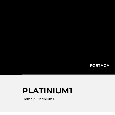
PORTADA
PLATINIUM1
Home
Platinium1